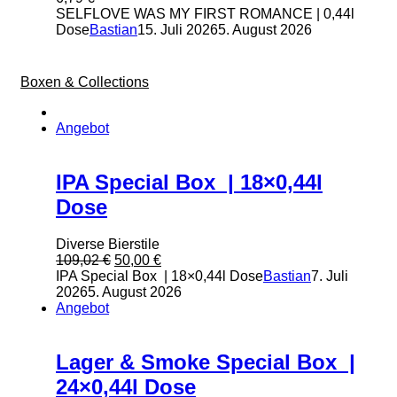
SELFLOVE WAS MY FIRST ROMANCE | 0,44l
Dose
Bastian
15. Juli 2026
5. August 2026
Boxen & Collections
Angebot
IPA Special Box | 18×0,44l
Dose
Diverse Bierstile
Ursprünglicher
Aktueller
109,02
€
50,00
€
Preis
Preis
IPA Special Box | 18×0,44l Dose
Bastian
7. Juli
war:
ist:
2026
5. August 2026
109,02 €
50,00 €.
Angebot
Lager & Smoke Special Box |
24×0,44l Dose