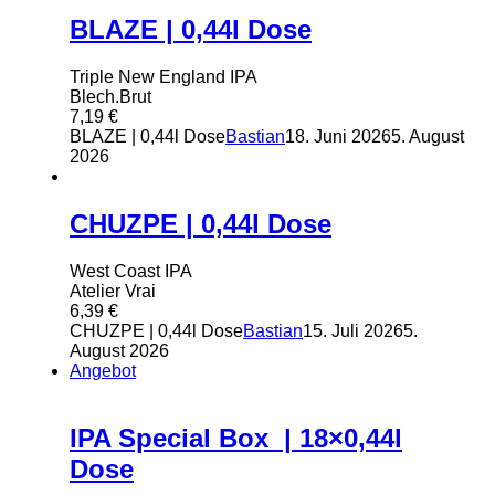
BLAZE | 0,44l Dose
Triple New England IPA
Blech.Brut
7,19
€
BLAZE | 0,44l Dose
Bastian
18. Juni 2026
5. August
2026
CHUZPE | 0,44l Dose
West Coast IPA
Atelier Vrai
6,39
€
CHUZPE | 0,44l Dose
Bastian
15. Juli 2026
5.
August 2026
Angebot
IPA Special Box | 18×0,44l
Dose