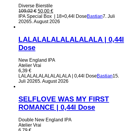
Diverse Bierstile
Ursprünglicher
Aktueller
109,02
€
50,00
€
Preis
Preis
IPA Special Box | 18×0,44l Dose
Bastian
7. Juli
war:
ist:
2026
5. August 2026
109,02 €
50,00 €.
LALALALALALALALALA | 0,44l
Dose
New England IPA
Atelier Vrai
6,39
€
LALALALALALALALALA | 0,44l Dose
Bastian
15.
Juli 2026
5. August 2026
SELFLOVE WAS MY FIRST
ROMANCE | 0,44l Dose
Double New England IPA
Atelier Vrai
6,79
€