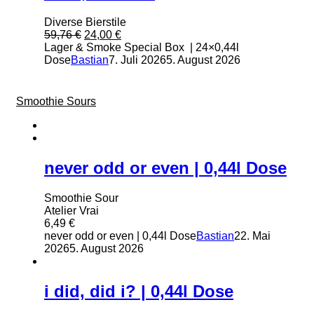
Diverse Bierstile
Ursprünglicher
Aktueller
59,76
€
24,00
€
Preis
Preis
Lager & Smoke Special Box | 24×0,44l
war:
ist:
Dose
Bastian
7. Juli 2026
5. August 2026
59,76 €
24,00 €.
Smoothie Sours
never odd or even | 0,44l Dose
Smoothie Sour
Atelier Vrai
6,49
€
never odd or even | 0,44l Dose
Bastian
22. Mai
2026
5. August 2026
i did, did i? | 0,44l Dose