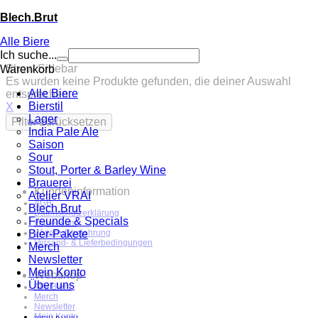
Blech.Brut
Alle Biere
Ich suche...
Show Sidebar
Warenkorb
Es wurden keine Produkte gefunden, die deiner Auswahl
Alle Biere
entsprechen.
Bierstil
X
Lager
Filter zurücksetzen
India Pale Ale
Saison
Sour
Stout, Porter & Barley Wine
Brauerei
Kundeninformation
Atelier VRAI
AGB
Blech.Brut
Datenschutzerklärung
Freunde & Specials
Impressum
Bier-Pakete
Widerrufsbelehrung
Versand- & Lieferbedingungen
Merch
Newsletter
Mein Konto
Webshop
Über uns
Alle Biere
Merch
Newsletter
Mein Konto