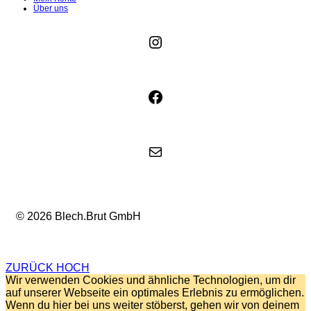
Über uns
Instagram
Facebook
E-Mail
© 2026 Blech.Brut GmbH
ZURÜCK HOCH
Wir verwenden Cookies und ähnliche Technologien, um dir
auf unserer Webseite ein optimales Erlebnis zu ermöglichen.
Wenn du hier bei uns weiter stöberst, gehen wir von deinem