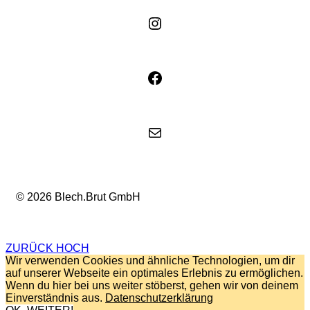
Instagram
Facebook
E-Mail
© 2026 Blech.Brut GmbH
ZURÜCK HOCH
Wir verwenden Cookies und ähnliche Technologien, um dir
auf unserer Webseite ein optimales Erlebnis zu ermöglichen.
Wenn du hier bei uns weiter stöberst, gehen wir von deinem
Einverständnis aus.
Datenschutzerklärung