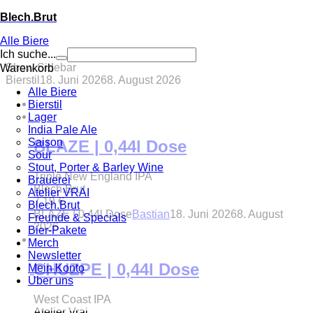
Blech.Brut
Alle Biere
Ich suche...
Show Sidebar
Warenkorb
Bierstil
18. Juni 2026
8. August 2026
Alle Biere
Bierstil
Lager
India Pale Ale
Saison
BLAZE | 0,44l Dose
Sour
Stout, Porter & Barley Wine
Triple New England IPA
Brauerei
Blech.Brut
Atelier VRAI
7,19
€
Blech.Brut
BLAZE | 0,44l Dose
Bastian
18. Juni 2026
8. August
Freunde & Specials
2026
Bier-Pakete
Merch
Newsletter
CHUZPE | 0,44l Dose
Mein Konto
Über uns
West Coast IPA
Atelier Vrai