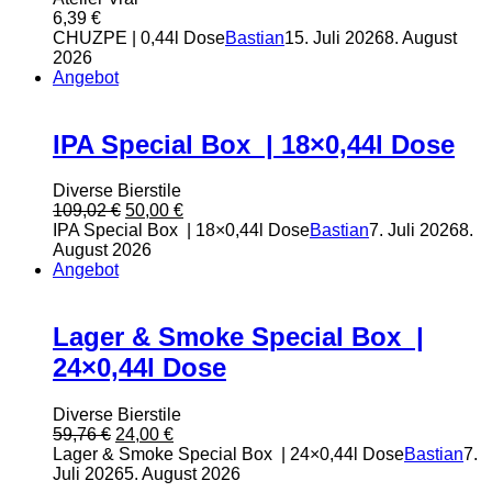
6,39
€
CHUZPE | 0,44l Dose
Bastian
15. Juli 2026
8. August
2026
Angebot
IPA Special Box | 18×0,44l Dose
Diverse Bierstile
Ursprünglicher
Aktueller
109,02
€
50,00
€
Preis
Preis
IPA Special Box | 18×0,44l Dose
Bastian
7. Juli 2026
8.
war:
ist:
August 2026
109,02 €
50,00 €.
Angebot
Lager & Smoke Special Box |
24×0,44l Dose
Diverse Bierstile
Ursprünglicher
Aktueller
59,76
€
24,00
€
Preis
Preis
Lager & Smoke Special Box | 24×0,44l Dose
Bastian
7.
war:
ist:
Juli 2026
5. August 2026