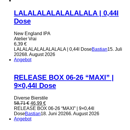
59,76 €
24,00 €.
LALALALALALALALALA | 0,44l
Dose
New England IPA
Atelier Vrai
6,39
€
LALALALALALALALALA | 0,44l Dose
Bastian
15. Juli
2026
8. August 2026
Angebot
RELEASE BOX 06-26 “MAXI” |
9×0,44l Dose
Diverse Bierstile
Ursprünglicher
Aktueller
58,71
€
46,99
€
Preis
Preis
RELEASE BOX 06-26 “MAXI” | 9×0,44l
war:
ist:
Dose
Bastian
18. Juni 2026
6. August 2026
58,71 €
46,99 €.
Angebot