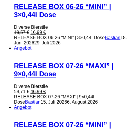
RELEASE BOX 06-26 “MINI” |
3×0,44l Dose
Diverse Bierstile
Ursprünglicher
Aktueller
19,57
€
16,99
€
Preis
Preis
RELEASE BOX 06-26 “MINI” | 3×0,44l Dose
Bastian
18.
war:
ist:
Juni 2026
29. Juli 2026
19,57 €
16,99 €.
Angebot
RELEASE BOX 07-26 “MAXI” |
9×0,44l Dose
Diverse Bierstile
Ursprünglicher
Aktueller
58,71
€
46,99
€
Preis
Preis
RELEASE BOX 07-26 “MAXI” | 9×0,44l
war:
ist:
Dose
Bastian
15. Juli 2026
6. August 2026
58,71 €
46,99 €.
Angebot
RELEASE BOX 07-26 “MINI” |