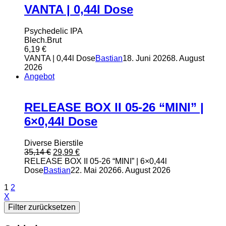
VANTA | 0,44l Dose
Psychedelic IPA
Blech.Brut
6,19
€
VANTA | 0,44l Dose
Bastian
18. Juni 2026
8. August
2026
Angebot
RELEASE BOX II 05-26 “MINI” |
6×0,44l Dose
Diverse Bierstile
Ursprünglicher
Aktueller
35,14
€
29,99
€
Preis
Preis
RELEASE BOX II 05-26 “MINI” | 6×0,44l
war:
ist:
Dose
Bastian
22. Mai 2026
6. August 2026
35,14 €
29,99 €.
1
2
X
Filter zurücksetzen