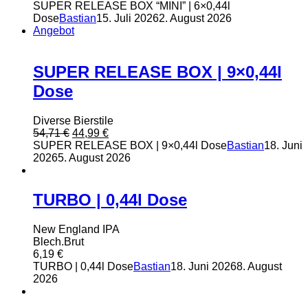
Preis
Preis
SUPER RELEASE BOX “MINI” | 6×0,44l
war:
ist:
Dose
Bastian
15. Juli 2026
2. August 2026
39,14 €
32,99 €.
Angebot
SUPER RELEASE BOX | 9×0,44l
Dose
Diverse Bierstile
Ursprünglicher
Aktueller
54,71
€
44,99
€
Preis
Preis
SUPER RELEASE BOX | 9×0,44l Dose
Bastian
18. Juni
war:
ist:
2026
5. August 2026
54,71 €
44,99 €.
TURBO | 0,44l Dose
New England IPA
Blech.Brut
6,19
€
TURBO | 0,44l Dose
Bastian
18. Juni 2026
8. August
2026