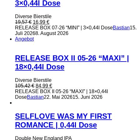
3×0,44l Dose
Diverse Bierstile
Ursprünglicher
Aktueller
19,57
€
16,99
€
Preis
Preis
RELEASE BOX 07-26 “MINI” | 3×0,44l Dose
Bastian
15.
war:
ist:
Juli 2026
8. August 2026
19,57 €
16,99 €.
Angebot
RELEASE BOX II 05-26 “MAXI” |
18×0,44l Dose
Diverse Bierstile
Ursprünglicher
Aktueller
105,42
€
84,99
€
Preis
Preis
RELEASE BOX II 05-26 “MAXI” | 18×0,44l
war:
ist:
Dose
Bastian
22. Mai 2026
15. Juni 2026
105,42 €
84,99 €.
SELFLOVE WAS MY FIRST
ROMANCE | 0,44l Dose
Double New England IPA