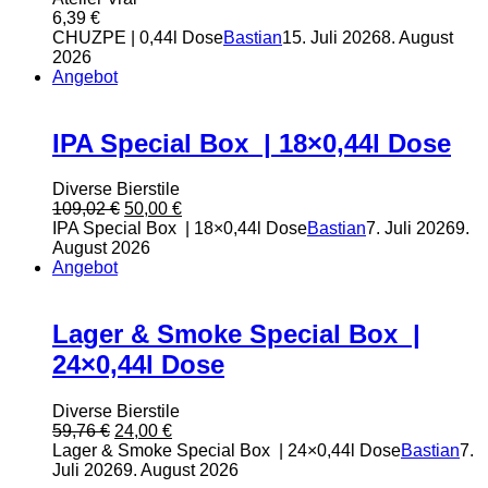
6,39
€
CHUZPE | 0,44l Dose
Bastian
15. Juli 2026
8. August
2026
Angebot
IPA Special Box | 18×0,44l Dose
Diverse Bierstile
Ursprünglicher
Aktueller
109,02
€
50,00
€
Preis
Preis
IPA Special Box | 18×0,44l Dose
Bastian
7. Juli 2026
9.
war:
ist:
August 2026
109,02 €
50,00 €.
Angebot
Lager & Smoke Special Box |
24×0,44l Dose
Diverse Bierstile
Ursprünglicher
Aktueller
59,76
€
24,00
€
Preis
Preis
Lager & Smoke Special Box | 24×0,44l Dose
Bastian
7.
war:
ist:
Juli 2026
9. August 2026