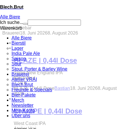
Blech.Brut
Alle Biere
Ich suche...
Show Sidebar
Warenkorb
Brauerei
18. Juni 2026
8. August 2026
Alle Biere
Bierstil
Lager
India Pale Ale
Saison
BLAZE | 0,44l Dose
Sour
Stout, Porter & Barley Wine
Triple New England IPA
Brauerei
Blech.Brut
Atelier VRAI
7,19
€
Blech.Brut
BLAZE | 0,44l Dose
Bastian
18. Juni 2026
8. August
Freunde & Specials
2026
Bier-Pakete
Merch
Newsletter
CHUZPE | 0,44l Dose
Mein Konto
Über uns
West Coast IPA
Atelier Vrai