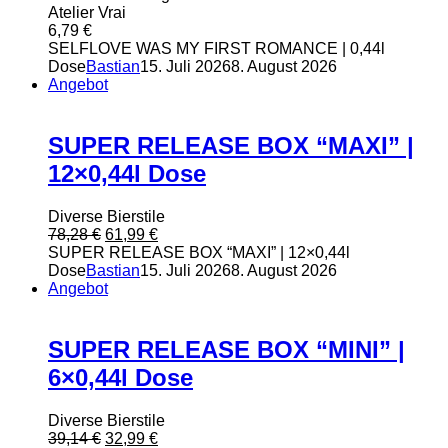
Atelier Vrai
6,79
€
SELFLOVE WAS MY FIRST ROMANCE | 0,44l
Dose
Bastian
15. Juli 2026
8. August 2026
Angebot
SUPER RELEASE BOX “MAXI” |
12×0,44l Dose
Diverse Bierstile
Ursprünglicher
Aktueller
78,28
€
61,99
€
Preis
Preis
SUPER RELEASE BOX “MAXI” | 12×0,44l
war:
ist:
Dose
Bastian
15. Juli 2026
8. August 2026
78,28 €
61,99 €.
Angebot
SUPER RELEASE BOX “MINI” |
6×0,44l Dose
Diverse Bierstile
Ursprünglicher
Aktueller
39,14
€
32,99
€