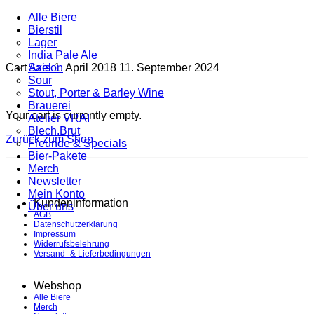
Alle Biere
Bierstil
Lager
India Pale Ale
Cart
Saison
Axel
1. April 2018
11. September 2024
Sour
Stout, Porter & Barley Wine
Brauerei
Your cart is currently empty.
Atelier VRAI
Blech.Brut
Zurück zum Shop
Freunde & Specials
Bier-Pakete
Merch
Newsletter
Mein Konto
Kundeninformation
Über uns
AGB
Datenschutzerklärung
Impressum
Widerrufsbelehrung
Versand- & Lieferbedingungen
Webshop
Alle Biere
Merch